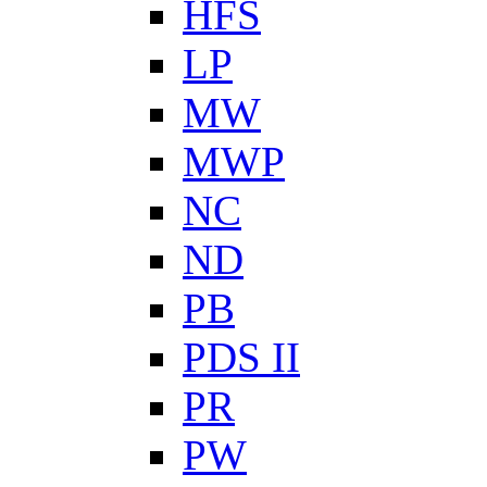
HFS
LP
MW
MWP
NC
ND
PB
PDS II
PR
PW