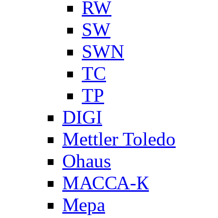
RW
SW
SWN
TC
TP
DIGI
Mettler Toledo
Ohaus
МАССА-К
Мера