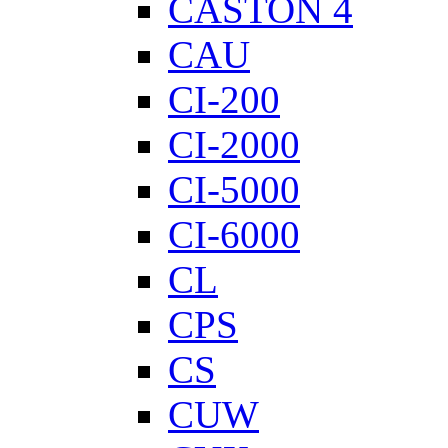
CASTON 4
CAU
CI-200
CI-2000
CI-5000
CI-6000
CL
CPS
CS
CUW