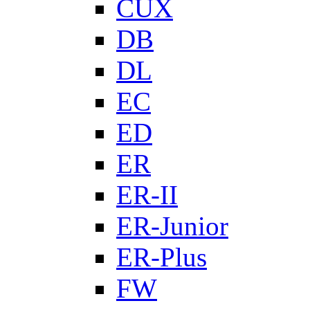
CUX
DB
DL
EC
ED
ER
ER-II
ER-Junior
ER-Plus
FW