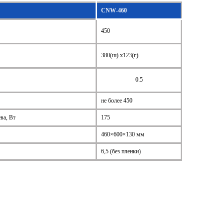
CNW-460
450
380(ш) x123(г)
0.5
не более 450
ва, Вт
175
460×600×130 мм
6,5 (без пленки)