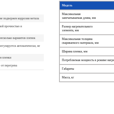
Модель
Максимальная
запечатываемая длина, мм
 не подвержен коррозии метала
ой прочностью и
Размер нагревательного
элемента, мм
несколько вариантов пленок
Максимальная толщина
свариваемого материала, мм
регулируется автоматически, не
Ширина пленки, мм
н пленки
Потребляемая мощность в режиме нагре
 от перегрева
Габариты
Масса, кг