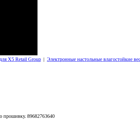
я X5 Retail Group
|
Электронные настольные влагостойкие в
ю прошивку. 89682763640