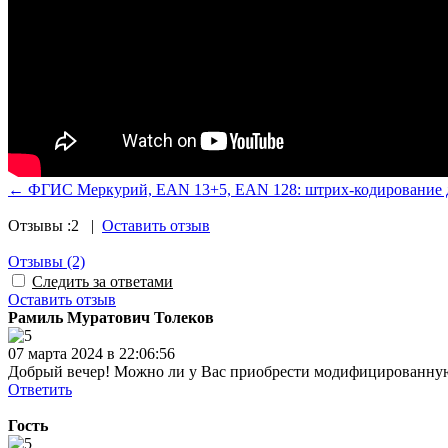
← ФГИС Меркурий, EAN 13+5, EAN 128: штрих-кодирование дл
Отзывы :
2
|
Оставить отзыв
Отзывы
(2)
Следить за ответами
Оставить отзыв
Рамиль Муратович Толеков
07 марта 2024 в 22:06:56
Добрый вечер! Можно ли у Вас приобрести модифицированну
Ответить
Гость